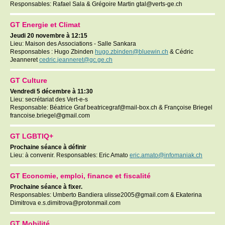
Responsables: Rafael Sala
& Grégoire Martin gtal@verts-ge.ch
GT Energie et Climat
Jeudi 20 novembre à 12:15
Lieu: Maison des Associations - Salle Sankara
Responsables :
Hugo Zbinden
hugo.zbinden@bluewin.ch
& Cédric
Jeanneret
cedric.jeanneret@gc.ge.ch
GT Culture
Vendredi 5 décembre à 11:30
Lieu: secrétariat des Vert-e-s
Responsable: Béatrice Graf beatricegraf@mail-box.ch &
Françoise Briegel
francoise.briegel@gmail.com
GT LGBTIQ+
Prochaine séance à définir
Lieu: à convenir. Responsables: Eric Amato
eric.amato@infomaniak.ch
GT Economie, emploi, finance et fiscalité
Prochaine séance à fixer.
Responsables:
Umberto Bandiera
ulisse2005@gmail.com &
Ekaterina
Dimitrova e.s.dimitrova@protonmail.com
GT Mobilité