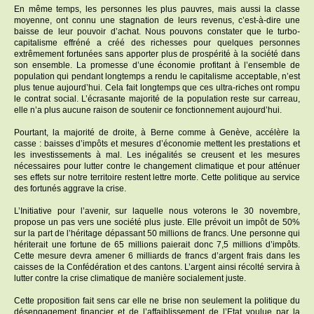
En même temps, les personnes les plus pauvres, mais aussi la classe
moyenne, ont connu une stagnation de leurs revenus, c’est-à-dire une
baisse de leur pouvoir d’achat. Nous pouvons constater que le turbo-
capitalisme effréné a créé des richesses pour quelques personnes
extrêmement fortunées sans apporter plus de prospérité à la société dans
son ensemble. La promesse d’une économie profitant à l’ensemble de
population qui pendant longtemps a rendu le capitalisme acceptable, n’est
plus tenue aujourd’hui. Cela fait longtemps que ces ultra-riches ont rompu
le contrat social. L’écrasante majorité de la population reste sur carreau,
elle n’a plus aucune raison de soutenir ce fonctionnement aujourd’hui.
Pourtant, la majorité de droite, à Berne comme à Genève, accélère la
casse : baisses d’impôts et mesures d’économie mettent les prestations et
les investissements à mal. Les inégalités se creusent et les mesures
nécessaires pour lutter contre le changement climatique et pour atténuer
ses effets sur notre territoire restent lettre morte. Cette politique au service
des fortunés aggrave la crise.
L’Initiative pour l’avenir, sur laquelle nous voterons le 30 novembre,
propose un pas vers une société plus juste. Elle prévoit un impôt de 50%
sur la part de l’héritage dépassant 50 millions de francs. Une personne qui
hériterait une fortune de 65 millions paierait donc 7,5 millions d’impôts.
Cette mesure devra amener 6 milliards de francs d’argent frais dans les
caisses de la Confédération et des cantons. L’argent ainsi récolté servira à
lutter contre la crise climatique de manière socialement juste.
Cette proposition fait sens car elle ne brise non seulement la politique du
désengagement financier et de l’affaiblissement de l’Etat voulue par la