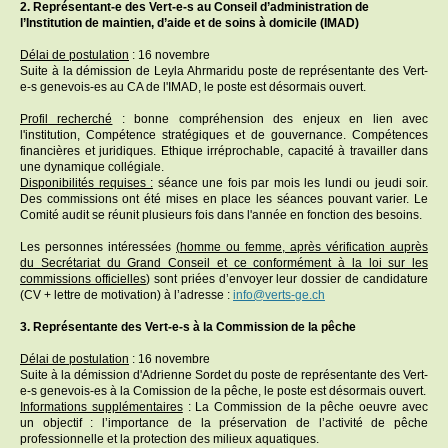
2. Représentant-e des Vert-e-s au Conseil d’administration de
l’Institution de maintien, d’aide et de soins à domicile (IMAD)
Délai de postulation
: 16 novembre
Suite à la démission de Leyla Ahrmaridu poste de représentante des Vert-
e-s genevois-es au CA de l'IMAD, le poste est désormais ouvert.
Profil recherché
: bonne compréhension des enjeux en lien avec
l'institution, Compétence stratégiques et de gouvernance. Compétences
financières et juridiques. Ethique irréprochable, capacité à travailler dans
une dynamique collégiale.
Disponibilités requises :
séance une fois par mois les lundi ou jeudi soir.
Des commissions ont été mises en place les séances pouvant varier. Le
Comité audit se réunit plusieurs fois dans l'année en fonction des besoins.
Les personnes intéressées
(
homme ou femme, après vérification auprès
du Secrétariat du Grand Conseil et ce conformément à la loi sur les
commissions officielles
) sont priées d’envoyer leur dossier de candidature
(CV + lettre de motivation) à l’adresse :
info@verts-ge.ch
3. Représentante des Vert-e-s à la Commission de la pêche
Délai de postulation
: 16 novembre
Suite à la démission d'Adrienne Sordet du poste de représentante des Vert-
e-s genevois-es à la Comission de la pêche, le poste est désormais ouvert.
Informations supplémentaires
: La Commission de la pêche oeuvre avec
un objectif : l’importance de la préservation de l’activité de pêche
professionnelle et la protection des milieux aquatiques.