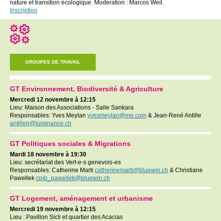
nature et transition écologique. Modération : Marcos Weil.
Inscription
GROUPES DE TRAVAIL
GT Environnement, Biodiversité & Agriculture
Mercredi 12 novembre à 12:15
Lieu: Maison des Associations - Salle Sankara
Responsables: Yves Meylan
yvesmeylan@me.com
& Jean-René Antille
antillejr@luminance.ch
GT Politiques sociales & Migrations
Mardi 18 novembre à 19:30
Lieu: secrétariat des Vert-e-s genevois-es
Responsables: Catherine Marti
catherinemarti@bluewin.ch
& Christiane
Pawellek
cpjb_pawellek@bluewin.ch
GT Logement, a
ménagement
et urbanisme
Mercredi 19 novembre à 12:15
Lieu :
Pavillon Sicli et quartier des Acacias