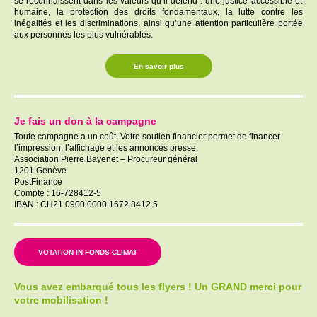
se reconnaissent dans les valeurs qu’il défend : une justice accessible et
humaine, la protection des droits fondamentaux, la lutte contre les
inégalités et les discriminations, ainsi qu’une attention particulière portée
aux personnes les plus vulnérables.
En savoir plus
Je fais un don à la campagne
Toute campagne a un coût. Votre soutien financier permet de financer
l’impression, l’affichage et les annonces presse.
Association Pierre Bayenet – Procureur général
1201 Genève
PostFinance
Compte : 16-728412-5
IBAN : CH21 0900 0000 1672 8412 5
VOTATION IN FONDS CLIMAT
Vous avez embarqué tous les flyers ! Un GRAND merci pour
votre mobilisation !