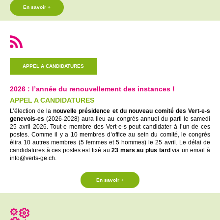
En savoir +
APPEL A CANDIDATURES
2026 : l’année du renouvellement des instances !
APPEL A CANDIDATURES
L’élection de la
nouvelle présidence et du nouveau comité des
Vert-e-s
genevois-es
(2026-2028) aura lieu au congrès annuel du parti le samedi
25 avril 2026.
Tout-e
membre des
Vert-e-s
peut candidater à l’un de ces
postes.
Comme il y a 10 membres d’office au sein du comité, le congrès
élira 10 autres membres (5 femmes et 5 hommes) le 25 avril. Le délai de
candidatures à ces postes est fixé au
23 mars au plus tard
via un email à
info@verts-ge.ch.
En savoir +