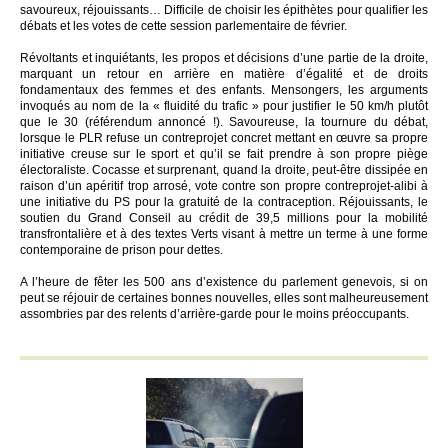
savoureux, réjouissants… Difficile de choisir les épithètes pour qualifier les
débats et les votes de cette session parlementaire de février.
Révoltants et inquiétants, les propos et décisions d’une partie de la droite,
marquant un retour en arrière en matière d’égalité et de droits
fondamentaux des femmes et des enfants. Mensongers, les arguments
invoqués au nom de la « fluidité du trafic » pour justifier le 50 km/h plutôt
que le 30 (référendum annoncé !). Savoureuse, la tournure du débat,
lorsque le PLR refuse un contreprojet concret mettant en œuvre sa propre
initiative creuse sur le sport et qu’il se fait prendre à son propre piège
électoraliste. Cocasse et surprenant, quand la droite, peut-être dissipée en
raison d’un apéritif trop arrosé, vote contre son propre contreprojet-alibi à
une initiative du PS pour la gratuité de la contraception. Réjouissants, le
soutien du Grand Conseil au crédit de 39,5 millions pour la mobilité
transfrontalière et à des textes Verts visant à mettre un terme à une forme
contemporaine de prison pour dettes.
A l’heure de fêter les 500 ans d’existence du parlement genevois, si on
peut se réjouir de certaines bonnes nouvelles, elles sont malheureusement
assombries par des relents d’arrière-garde pour le moins préoccupants.