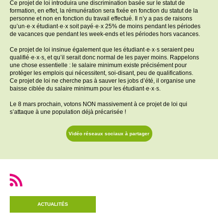
Ce projet de loi introduira une discrimination basée sur le statut de
formation, en effet, la rémunération sera fixée en fonction du statut de la
personne et non en fonction du travail effectué. Il n’y a pas de raisons
qu’un·e·x étudiant·e·x soit payé·e·x 25% de moins pendant les périodes
de vacances que pendant les week-ends et les périodes hors vacances.
Ce projet de loi insinue également que les étudiant·e·x·s seraient peu
qualifié·e·x·s, et qu’il serait donc normal de les payer moins. Rappelons
une chose essentielle : le salaire minimum existe précisément pour
protéger les emplois qui nécessitent, soi-disant, peu de qualifications.
Ce projet de loi ne cherche pas à sauver les jobs d’été, il organise une
baisse ciblée du salaire minimum pour les étudiant·e·x·s.
Le 8 mars prochain, votons NON massivement à ce projet de loi qui
s’attaque à une population déjà précarisée !
Vidéo réseaux sociaux à partager
ACTUALITÉS