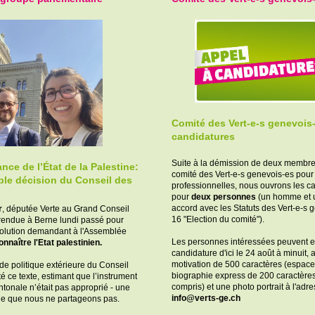
Comité des Vert-e-s genevois-
candidatures
Suite à la démission de deux membre
ce de l’État de la Palestine:
comité des Vert-e-s genevois-es pour
ble décision du Conseil des
professionnelles, nous ouvrons les c
pour
deux personnes
(un homme et 
accord avec les Statuts des Vert-e-s g
r
, députée Verte au Grand Conseil
16 "Election du comité").
 rendue à Berne lundi passé pour
solution demandant à l'Assemblée
Les personnes intéressées peuvent e
onnaître l'Etat palestinien.
candidature d'ici le 24 août à minuit, 
motivation de 500 caractères (espace
e politique extérieure du Conseil
biographie express de 200 caractère
té ce texte, estimant que l’instrument
compris) et une photo portrait à l'adre
cantonale n’était pas approprié - une
info@verts-ge.ch
ue que nous ne partageons pas.