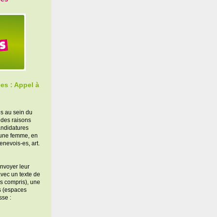
es : Appel à
s au sein du
 des raisons
andidatures
une femme, en
enevois-es, art.
nvoyer leur
avec un texte de
s compris), une
s (espaces
sse :