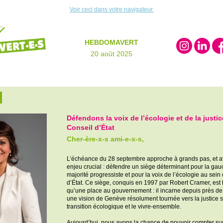
Voir ceci dans votre navigateur.
HEBDOMAVERT
20 août 2025
Défendons
la voix de l’écologie et de la justi
Conseil d’État
Cher-ère-x-s ami-e-x-s,
L’échéance du 28 septembre approche à grands pas, et a
enjeu crucial : défendre un siège déterminant pour la gau
majorité progressiste et pour la voix de l’écologie au sein
d’État. Ce siège, conquis en 1997 par Robert Cramer, est 
qu’une place au gouvernement : il incarne depuis près de
une vision de Genève résolument tournée vers la justice s
transition écologique et le vivre-ensemble.
Aujourd’hui, nous avons la chance de pouvoir compter su