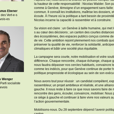
la hauteur de cette responsabilité : Nicolas Walder. Son p
comme à Genève, témoigne d’un engagement sans faille 
unus Ebener
commun. Il connaît les institutions, maîtrise les dossiers, et 
 des Vert-e-s
écoute. À l’heure où la politique a tant besoin de proximit
vois-es
Nicolas incarne la capacité à rassembler et à construire.
Sa vision est claire : un Genève à taille humaine, qui met 
s au cœur des décisions ; un canton des courtes distances
des écosystèmes, des espaces publics conçus comme de v
de vie. Cette ambition rejoint pleinement nos combats quot
préserver la qualité de vie, renforcer la solidarité, anticiper
climatiques et bâtir une société plus équitable.
La campagne sera courte, notre mobilisation et votre souti
différence. Chaque rencontre, chaque échange, chaque ge
nous faudra dépasser nos cercles habituels, convaincre 
comme les indécis, pour que Genève continue de porter ha
politique progressiste et écologique au sein de son exécut
s Wenger
Nous avons tout pour réussir : un candidat compétent, ex
Parti socialiste
rassembleur, un projet ambitieux et réaliste, et une allianc
evois
gauche. Il nous reste à faire ce que nous savons faire de m
rencontre des gens, écouter, convaincre, mobiliser. Nous
ce siège à gauche et continuer à faire vivre nos valeurs 
l’action gouvernementale.
Mobilisons-nous. Du 28 septembre dépend l’avenir politi
canton.