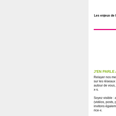
Les enjeux de l
J'EN PARLE
Relayer nos mes
sur les réseaux
autour de vous, 
x-s.
Soyez visible : 
(vidéos, posts,
invitons égaleme
rice-x.