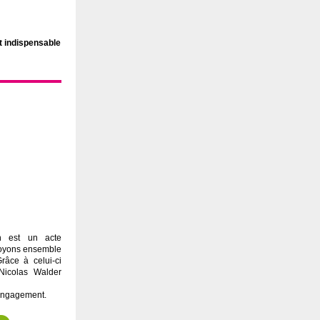
st indispensable
on est un acte
nvoyons ensemble
Grâce à celui-ci
Nicolas Walder
 engagement.