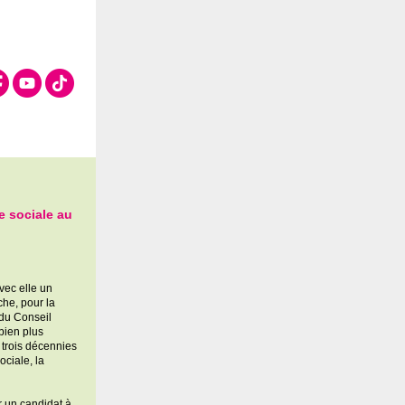
ce sociale au
vec elle un
che, pour la
 du Conseil
bien plus
 trois décennies
ociale, la
r un candidat à