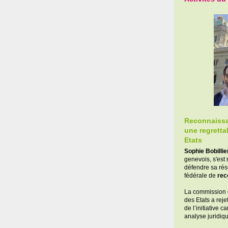
Reconnaissan
une regretta
Etats
Sophie Bobillie
genevois, s'est
défendre sa ré
fédérale de
rec
La commission d
des Etats a reje
de l’initiative 
analyse juridiq