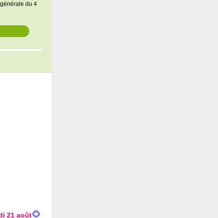
e générale du 4
🌻
di 21 août