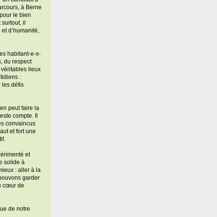
arcours, à Berne
pour le bien
surtout, il
é et d’humanité,
les habitant-e-x-
, du respect
éritables lieux
idiens :
 les défis
en peut faire la
ste compte. Il
les convaincus
ut et fort une
if.
périmenté et
e solide à
ieux : aller à la
 pouvons garder
au cœur de
que de notre