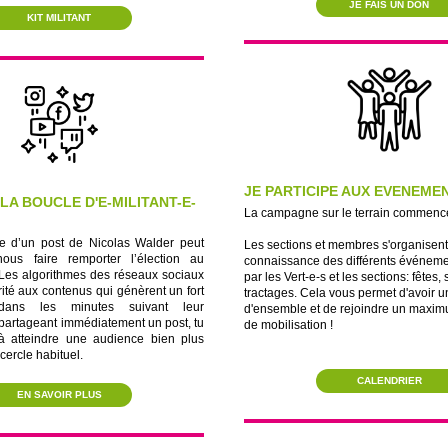
JE FAIS UN DON
KIT MILITANT
JE PARTICIPE AUX EVENEME
 LA BOUCLE D'E-MILITANT-E-
La campagne sur le terrain commenc
e d’un post de Nicolas Walder peut
Les sections et membres s'organisent
nous faire remporter l’élection au
connaissance des différents événeme
 Les algorithmes des réseaux sociaux
par les Vert-e-s et les sections: fêtes,
rité aux contenus qui génèrent un fort
tractages. Cela vous permet d'avoir 
dans les minutes suivant leur
d'ensemble et de rejoindre un maxi
 partageant immédiatement un post, tu
de mobilisation !
à atteindre une audience bien plus
cercle habituel.
CALENDRIER
EN SAVOIR PLUS