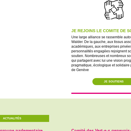
JE REJOINS LE COMITE DE S
Une large alliance se rassemble auto
Walder. De la gauche, aux tissus assoc
académiques, aux entreprises privée
personnalités engagées rejoignent s
soutien. Nombreuses et nombreux son
qui partagent avec lui une vision prog
pragmatique, écologique et solidaire 
de Genève
JE SOUTIENS
ACTUALITÉS
 groupe parlementaire
Comité des Vert-e-s genevois