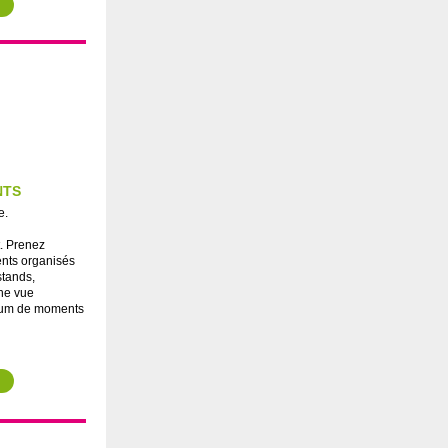
NTS
e.
. Prenez
nts organisés
 stands,
une vue
mum de moments