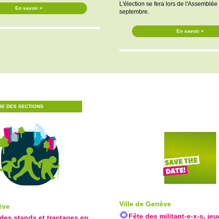
L'élection se fera lors de l'Assemblé
En savoir +
septembre.
En savoir +
IE DES SECTIONS
Ville de Genève
ève
🌻
Fête des militant-e-x-s, jeu
à des stands et tractages en