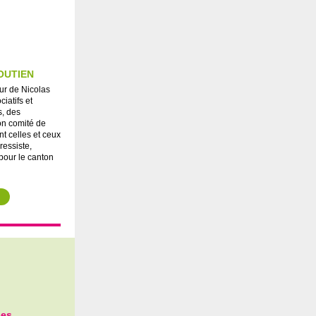
OUTIEN
ur de Nicolas
iatifs et
s, des
on comité de
t celles et ceux
ressiste,
pour le canton
-es