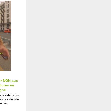
er NON aux
routes en
agne
aux extensions
gez la vidéo de
on des