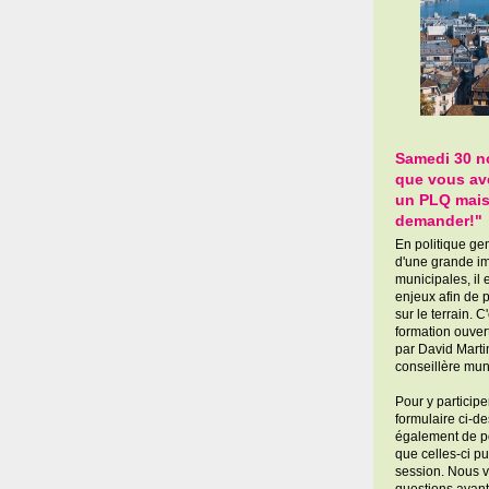
Samedi 30 n
que vous ave
un PLQ mais
demander!"
En politique ge
d'une grande im
municipales, il
enjeux afin de 
sur le terrain. 
formation ouve
par David Marti
conseillère mun
Pour y participe
formulaire ci-d
également de p
que celles-ci p
session. Nous v