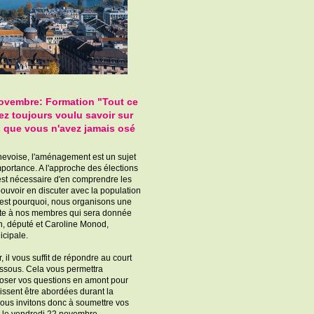
ovembre: Formation "Tout ce
z toujours voulu savoir sur
 que vous n'avez jamais osé
nevoise, l'aménagement est un sujet
portance. A l'approche des élections
 est nécessaire d'en comprendre les
pouvoir en discuter avec la population
C'est pourquoi, nous organisons une
rte à nos membres qui sera donnée
n, député et Caroline Monod,
icipale.
r, il vous suffit de répondre au court
essous. Cela vous permettra
oser vos questions en amont pour
uissent être abordées durant la
ous invitons donc à soumettre vos