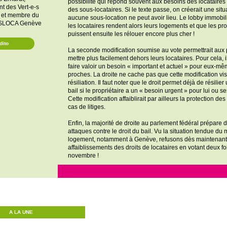
possibilité qui répond souvent aux besoins des locataires 
ent des
Vert-e-s
des sous-locataires. Si le texte passe, on créerait une situ
et membre du
aucune sous-location ne peut avoir lieu. Le lobby immobi
’ASLOCA Genève
les locataires rendent alors leurs logements et que les pro
puissent ensuite les rélouer encore plus cher !
dito
La seconde modification soumise au vote permettrait aux 
mettre plus facilement dehors leurs locataires. Pour cela, il 
faire valoir un besoin « important et actuel » pour eux-m
proches. La droite ne cache pas que cette modification vise 
résiliation. Il faut noter que le droit permet déjà de résilier
bail si le propriétaire a un « besoin urgent » pour lui ou s
Cette modification affaiblirait par ailleurs la protection des
cas de litiges.
Enfin, la majorité de droite au parlement fédéral prépare 
attaques contre le droit du bail. Vu la situation tendue du
logement, notamment à Genève, refusons dès maintenant
affaiblissements des droits de locataires en votant deux fo
novembre !
A LA UNE