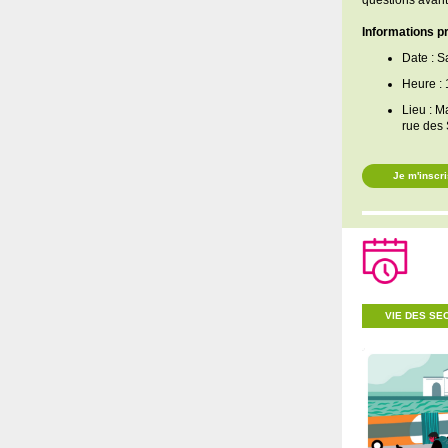
questions avant
Informations pr
Date : 
Heure : 
Lieu : M
rue des 
Je m'inscri
VIE DES SE