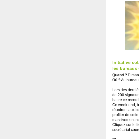
Initiative so
les bureaux 
Quand ?
Diman
Où ?
Au bureau 
Lors des derniè
de 200 signatu
battre ce record
Ce week-end, b
réuniront aux b
profiter de cett
massivement notr
Cliquez sur le l
secrétariat coo