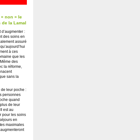
« non » le
 de la Lamal
 d’augmenter :
nt des soins en
ipalement assuré
 qu’aujourd’hui
ement à ces
omaine que les
e. Même des
ec la réforme,
enacent
que sans la
 de leur poche :
es personnes
poche quand
 plus de leur
Il est au
 pour les soins
 séjours en
ites maximales
t augmenteront