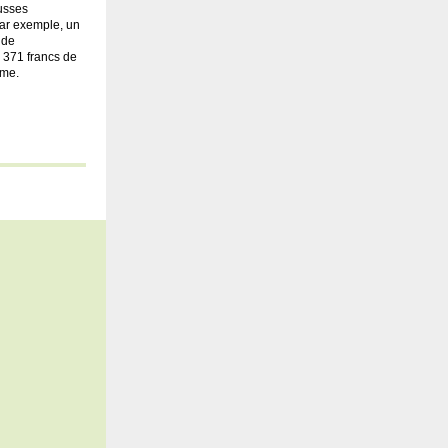
ausses
Par exemple, un
 de
a 371 francs de
rme.