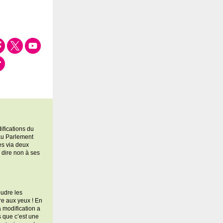
ifications du
au Parlement
es via deux
e dire non à ses
oudre les
re aux yeux ! En
a modification a
s que c’est une