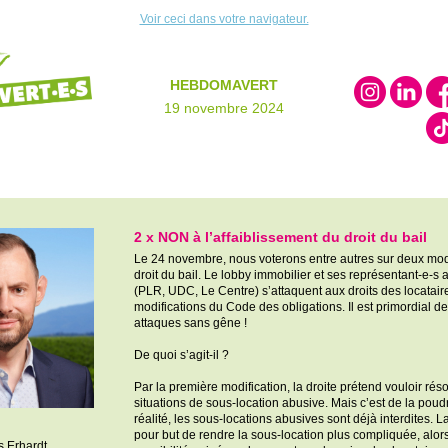
Voir ceci dans votre navigateur.
HEBDOMAVERT
19 novembre 2024
2 x NON à l’affaiblissement du droit du bail
Le 24 novembre, nous voterons entre autres sur deux mod
droit du bail. Le lobby immobilier et ses
représentant-e-s
(PLR, UDC, Le Centre) s’attaquent aux droits des locatair
modifications du Code des obligations. Il est primordial d
attaques sans gêne !
De quoi s’agit-il ?
Par la première modification, la droite prétend vouloir rés
situations de sous-location abusive. Mais c’est de la poud
réalité, les sous-locations abusives sont déjà interdites. L
pour but de rendre la sous-location plus compliquée, alor
s Erhardt,