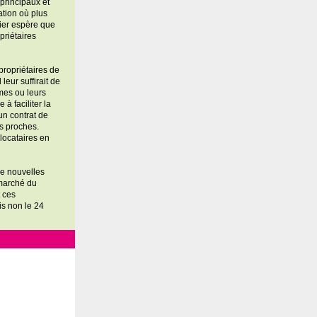
principaux et
ation où plus
lier espère que
priétaires
propriétaires de
leur suffirait de
êmes ou leurs
à faciliter la
 un contrat de
es proches.
 locataires en
de nouvelles
 marché du
 ces
is non le 24