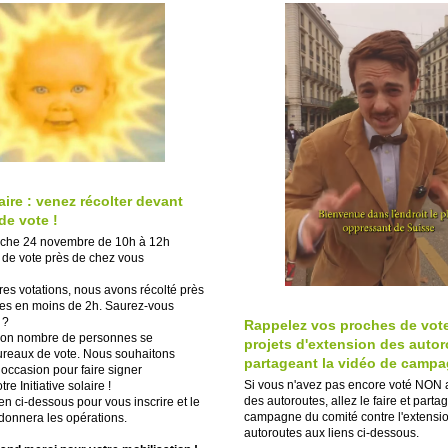
laire : venez récolter devant
de vote !
che 24 novembre de 10h à 12h
de vote près de chez vous
res votations, nous avons récolté près
res en moins de 2h. Saurez-vous
 ?
Rappelez vos proches de vot
on nombre de personnes se
projets d'extension des auto
ureaux de vote. Nous souhaitons
partageant la vidéo de camp
e occasion pour faire signer
Si vous n'avez pas encore voté NON 
e Initiative solaire !
des autoroutes, allez le faire et parta
ien ci-dessous pour vous inscrire et le
campagne du comité contre l'extensi
rdonnera les opérations.
autoroutes aux liens ci-dessous.