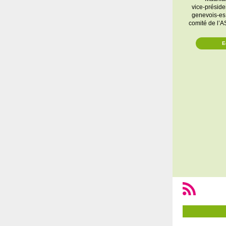
vice-présid
genevois-es
comité de l
E