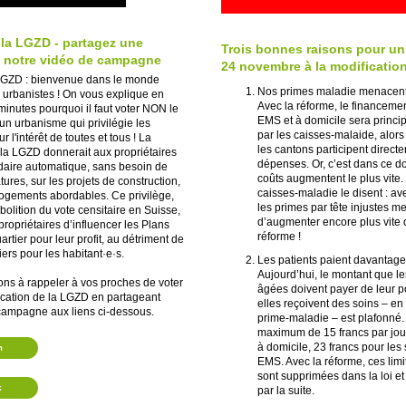
 la LGZD - partagez une
Trois bonnes raisons pour un 
s notre vidéo de campagne
24 novembre à la modification
GZD : bienvenue dans le monde
Nos primes maladie menacent
 urbanistes ! On vous explique en
Avec la réforme, le financeme
inutes pourquoi il faut voter NON le
EMS et à domicile sera princ
n urbanisme qui privilégie les
par les caisses-malaide, alors
ur l'intérêt de toutes et tous ! La
les cantons participent direct
 la LGZD donnerait aux propriétaires
dépenses. Or, c’est dans ce d
ndaire automatique, sans besoin de
coûts augmentent le plus vit
tures, sur les projets de construction,
caisses-maladie le disent : av
ogements abordables. Ce privilège,
les primes par tête injustes m
abolition du vote censitaire en Suisse,
d’augmenter encore plus vite 
propriétaires d’influencer les Plans
réforme !
rtier pour leur profit, au détriment de
ers pour les habitant·e·s.
Les patients paient davantage
Aujourd’hui, le montant que l
ons à rappeler à vos proches de voter
âgées doivent payer de leur 
cation de la LGZD en partageant
elles reçoivent des soins – en
campagne aux liens ci-dessous.
prime-maladie – est plafonné. 
maximum de 15 francs par jour
à domicile, 23 francs pour les
m
EMS. Avec la réforme, ces lim
sont supprimées dans la loi e
k
par la suite.