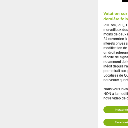
Votation sur
dernière foi
PDCom, PLQ, L
merveilleux des
moins de deux m
24 novembre à u
intérêts privés s
modification de
un droit référe
récolte de signa
notamment de l
inédit depuis l’
permettrait aux 
Localisés de Qua
nouveaux quarti
Nous vous invit
NON à la modifi
notre vidéo de 
Instagra
Faceboo